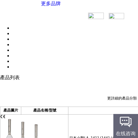
英國易高Elcometer
更多品牌
德國BYK
德國ERICHSEN
德國菲希爾Fischer
德國QNix尼克斯
德國EPK
美國defelsko狄夫斯高
美國蒙那多Monarch
產品列表
美國SPECTROLINE
美國echoultrasonics
更詳細的產品分類
美國派克PARKER
產品圖片
產品名稱/型號
杭州彩譜
美國GE
在线咨询
BW氣體檢測儀