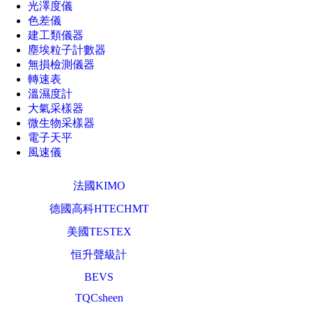
光澤度儀
色差儀
建工類儀器
塵埃粒子計數器
無損檢測儀器
轉速表
溫濕度計
大氣采樣器
微生物采樣器
電子天平
風速儀
法國KIMO
德國高科HTECHMT
美國TESTEX
恒升聲級計
BEVS
TQCsheen