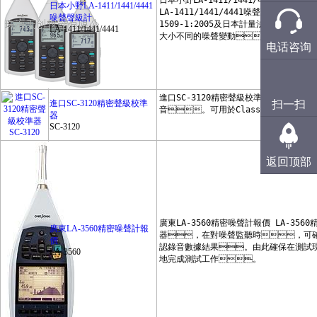
日本小野LA-1411/1441/4441
美國FLIR
噪聲聲級計
LA-1411/1441/4441
美國OMEGA
电话咨询
美國MARK-10
美國DAKOTA
扫一扫
進口SC-3120精密聲級校準
蘇州一光
器
SC-3120
英國信固CYGNUS
英國PTE
返回顶部
英國RHOPOINT
日本Kett
日本ALGOL
廣東LA-3560精密噪聲計報
價
日本新宇宙
LA-3560
CEM
瑞典蘭寶LABINO