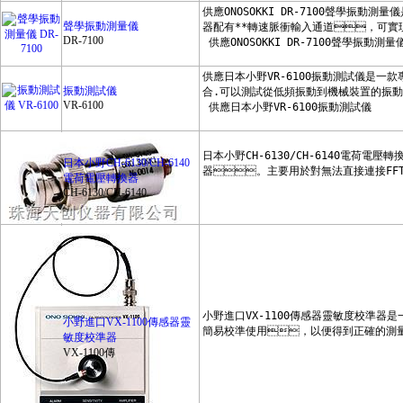
日本日置HIOKI
聲學振動測量儀
美國愛色麗X-rite
DR-7100
美國雷泰raytek
美國福祿克FLUKE
振動測試儀
VR-6100
美國特賽TSI
日本加野麥克斯Kanomax
日本小野CH-6130/CH-6140
電荷電壓轉換器
日本理音RION
CH-6130/CH-6140
日本共立Kyoritsu
日本萬用MULTI
德國德圖TESTO
英國凱恩KANE
小野進口VX-1100傳感器靈
台灣群特CENTER
敏度校準器
VX-1100傳
台灣路昌lutron
台灣泰仕TES