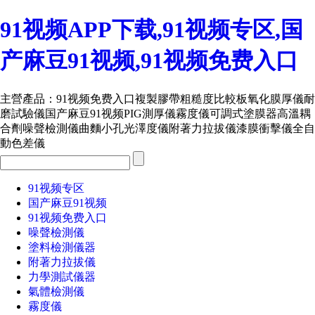
91视频APP下载,91视频专区,国
产麻豆91视频,91视频免费入口
主營產品：
91视频免费入口
複製膠帶
粗糙度比較板
氧化膜厚儀
耐
磨試驗儀
国产麻豆91视频
PIG測厚儀
霧度儀
可調式塗膜器
高溫耦
合劑
噪聲檢測儀
曲麵小孔光澤度儀
附著力拉拔儀
漆膜衝擊儀
全自
動色差儀
91视频专区
国产麻豆91视频
91视频免费入口
噪聲檢測儀
塗料檢測儀器
附著力拉拔儀
力學測試儀器
氣體檢測儀
霧度儀