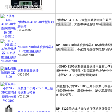
德國裏斯特
日本電測
瑞士傑恩爾zehntner
*供應GK-4110G10大型振動
脈衝錘
瑞士proceq
GK-4110G10
蘇州華宇
常州安柏
NP-0081N10加速度傳感器T
EDS功能適配接頭
美國雙傑
NP-0081N10
台灣瑪芝哈克
梅特勒-托利多
振動測量激振錘
GK-3100
森美特SUMMIT
德國賽多利斯sartorius
原裝進口小野VC-3100三頻
段振動比較器
北京時代
VC-3100
泰克示波器TeKtronix
日本三和Sanwa