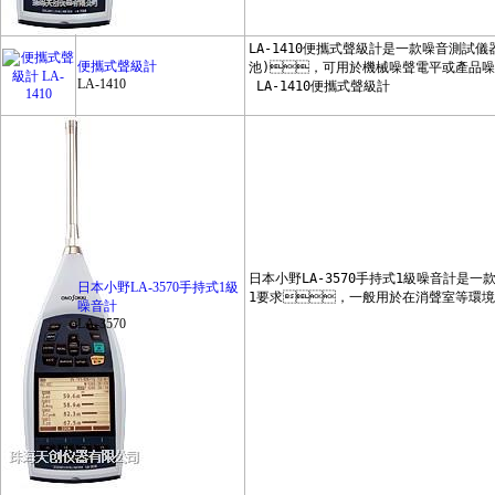
美國英思科
台灣固緯GWINSTEK
便攜式聲級計
日本力新寶SHIMPO
LA-1410
日本小野ONOSOKKI
日本OPTEX
德國漢能HEINE
台灣衡欣AZ
奧林巴斯OLYMPUS
日本小野LA-3570手持式1級
德國喜利得HILTI
噪音計
LA-3570
德國PHYNIX
瑞士徠卡迪士通LEICA DISTO
德國施密特SCHMIDT
日本美能達KONICA
MINOLTA